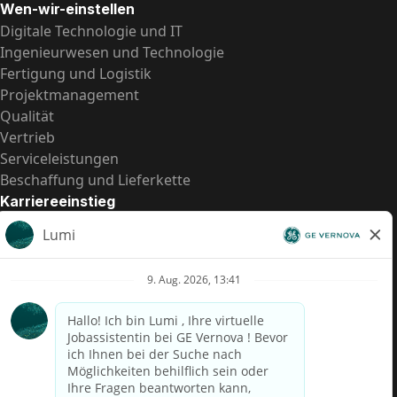
Wen-wir-einstellen
Digitale Technologie und IT
Ingenieurwesen und Technologie
Fertigung und Logistik
Projektmanagement
Qualität
Vertrieb
Serviceleistungen
Beschaffung und Lieferkette
Karriereeinstieg
Praktika
Einstiegspositionen
Alle Möglichkeiten
Schnelle Links
US-Gehalts­transparenz
Datenschutzhinweis für Kandidaten
Betrugswarnung
Lohntransparenz in Brasilien (Relatório de Transparência
Salarial)