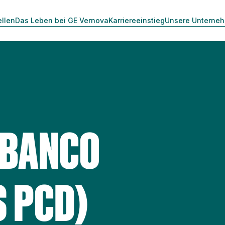
ellen
Das Leben bei GE Vernova
Karriereeinstieg
Unsere Unterne
(BANCO
S PCD)