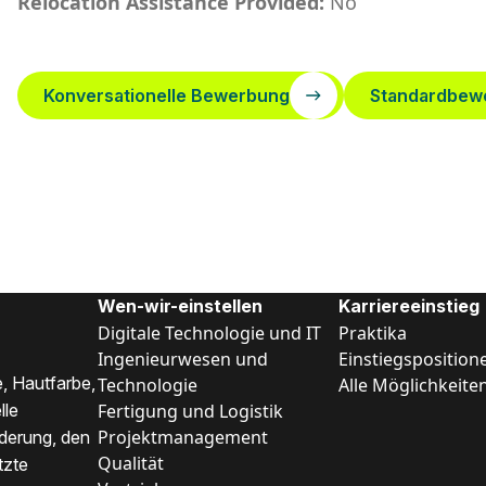
Relocation Assistance Provided:
No
Konversationelle Bewerbung
Standardbew
Wen-wir-einstellen
Karriereeinstieg
Digitale Technologie und IT
Praktika
Ingenieurwesen und
Einstiegsposition
, Hautfarbe,
Technologie
Alle Möglichkeite
Fertigung und Logistik
lle
Projektmanagement
nderung, den
Qualität
tzte