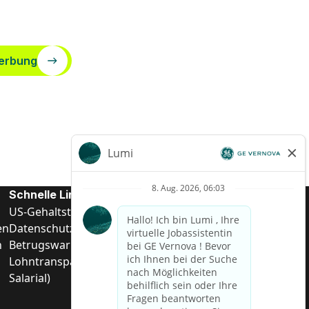
erbung
Schnelle Links
US-Gehalts­transparenz
en
Datenschutzhinweis für Kandidaten
n
Betrugswarnung
Lohntransparenz in Brasilien (Relatório de Transparência
Salarial)