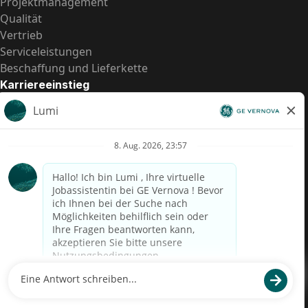
Projektmanagement
Qualität
Vertrieb
Serviceleistungen
Beschaffung und Lieferkette
Karriereeinstieg
Praktika
Einstiegspositionen
Alle Möglichkeiten
Schnelle Links
US-Gehalts­transparenz
Datenschutzhinweis für Kandidaten
Betrugswarnung
Lohntransparenz in Brasilien (Relatório de Transparência
Salarial)
Barrierefreiheit
Nutzungsbedingungen
Cookies
Datenschutz
Kontaktiere uns
© 2026 GE Vernova and/or its affiliates. All rights reserved.