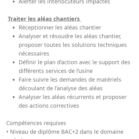
Alerter les interlocuteurs impactés
Traiter les aléas chantiers
Réceptionner
les aléas chantier
A
nalyser et
résoudre les aléas
chantier,
proposer toutes les solutions techniques
nécessaire
s
Définir le plan d’action
avec le support
des
différents services de l’usine
Faire suivre les demandes de matériels
découlant de l’analyse des aléas
Analyser les aléas récurrents et p
roposer
des
action
s
corrective
s
Compétences requises
• Niveau de diplôme BAC+2 dans le domaine