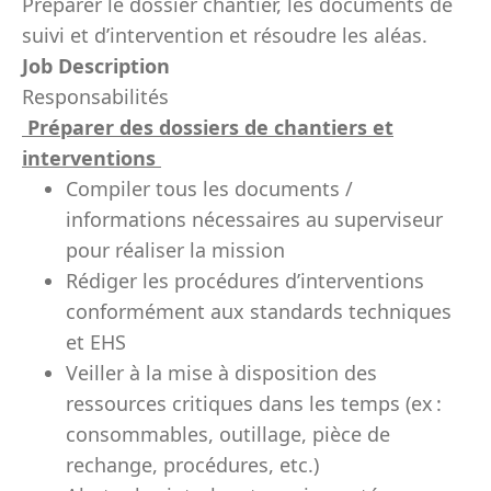
Préparer le dossier chantier, les documents de
suivi et d’intervention et résoudre les aléas.
Job Description
Responsabilités
Préparer
des dossiers
de
chantiers et
interventions
Compiler tous les documents /
information
s
nécessaires au superviseur
pour réaliser l
a mission
R
édiger
les procédures d’interventions
conformément aux standards techniques
et EHS
Veiller
à
la
mise à disposition des
ressources critiques
dans les temps
(ex :
consommables, outillage, pièce de
rechange,
procédures,
etc.)