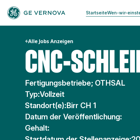
Zum
Inhalt
Startseite
Wen-wir-einst
springen
Alle Jobs Anzeigen
CNC-SCHLEI
Fertigungsbetriebe; OTHSAL
Typ:
Vollzeit
Standort(e):
Birr CH 1
Datum der Veröffentlichung:
Gehalt:
Startdatum der Stellenanzeige:
20