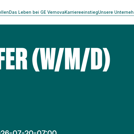
ellen
Das Leben bei GE Vernova
Karriereeinstieg
Unsere Unterne
FER (W/M/D)
26-07-20-07:00