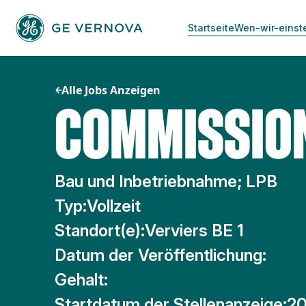
Zum
Inhalt
Startseite
Wen-wir-einst
springen
Alle Jobs Anzeigen
COMMISSION
Bau und Inbetriebnahme; LPB
Typ:
Vollzeit
Standort(e):
Verviers BE 1
Datum der Veröffentlichung:
Gehalt:
Startdatum der Stellenanzeige:
20