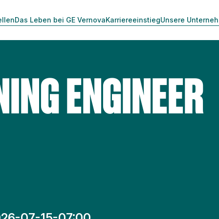
ellen
Das Leben bei GE Vernova
Karriereeinstieg
Unsere Unterne
ING ENGINEER
26-07-15-07:00