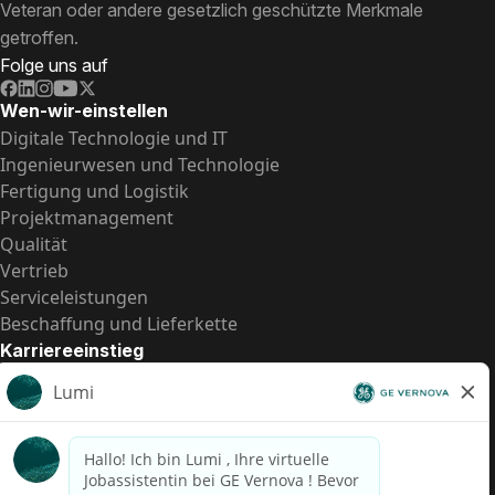
Veteran oder andere gesetzlich geschützte Merkmale
getroffen.
Folge uns auf
Wen-wir-einstellen
Digitale Technologie und IT
Ingenieurwesen und Technologie
Fertigung und Logistik
Projektmanagement
Qualität
Vertrieb
Serviceleistungen
Beschaffung und Lieferkette
Karriereeinstieg
Praktika
Einstiegspositionen
Alle Möglichkeiten
Schnelle Links
US-Gehalts­transparenz