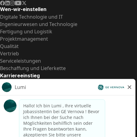
Wen-wir-einstellen
Digitale Technologie und IT
Ingenieurwesen und Technologie
Fertigung und Logistik
Projektmanagement
Qualität
Vertrieb
Serviceleistungen
Beschaffung und Lieferkette
Karriereeinstieg
Praktika
Einstiegspositionen
Alle Möglichkeiten
Schnelle Links
US-Gehalts­transparenz
Datenschutzhinweis für Kandidaten
Betrugswarnung
Lohntransparenz in Brasilien (Relatório de Transparência