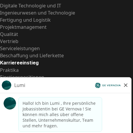
Digitale Technologie und IT
Ingenieurwesen und Technologie
Fertigung und Logistik
Projektmanagement
Qualität
Vertrieb
Serviceleistungen
Beschaffung und Lieferkette
Karriereeinstieg
Praktika
Einstiegspositionen
Alle Möglichkeiten
Schnelle Links
US-Gehalts­transparenz
Datenschutzhinweis für Kandidaten
Betrugswarnung
Lohntransparenz in Brasilien (Relatório de Transparência
Salarial)