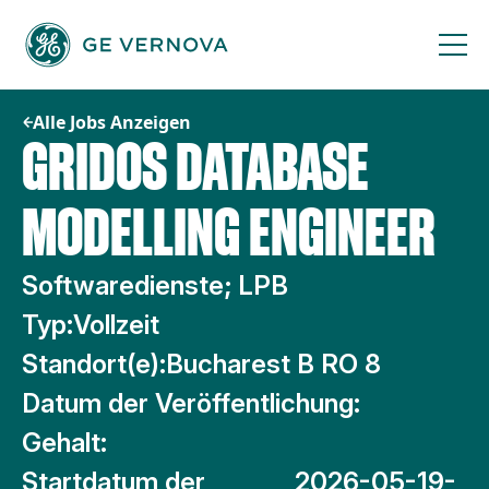
Zum
Inhalt
springen
Alle Jobs Anzeigen
GRIDOS DATABASE
MODELLING ENGINEER
Softwaredienste; LPB
Typ:
Vollzeit
Standort(e):
Bucharest B RO 8
Datum der Veröffentlichung:
Gehalt:
Startdatum der
2026-05-19-