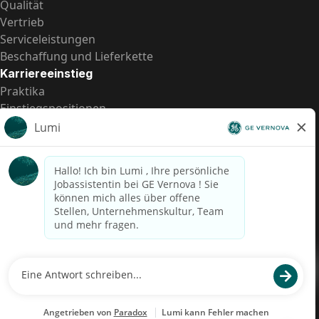
Qualität
Vertrieb
Serviceleistungen
Beschaffung und Lieferkette
Karriereeinstieg
Praktika
Einstiegspositionen
Alle Möglichkeiten
Schnelle Links
US-Gehalts­transparenz
Datenschutzhinweis für Kandidaten
Betrugswarnung
Lohntransparenz in Brasilien (Relatório de Transparência
Salarial)
Barrierefreiheit
Nutzungsbedingungen
Cookies
Datenschutz
Kontaktiere uns
© 2026 GE Vernova and/or its affiliates. All rights reserved.
GE ist eine eingetragene Marke der General Electric Company und