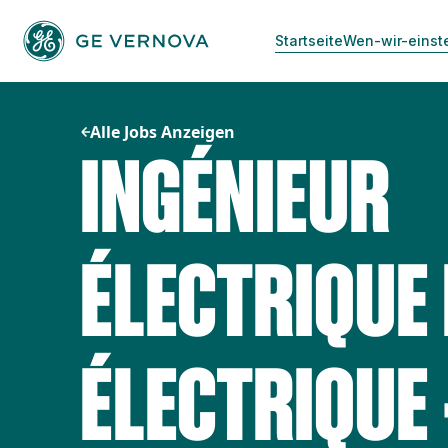
Zum
Inhalt
Startseite
Wen-wir-einst
springen
Alle Jobs Anzeigen
INGÉNIEUR
ÉLECTRIQUE
ÉLECTRIQUE 