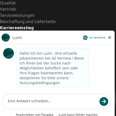
Qualität
Vertrieb
Serviceleistungen
Beschaffung und Lieferkette
Karriereeinstieg
Praktika
Einstiegspositionen
Alle Möglichkeiten
Schnelle Links
US-Gehalts­transparenz
Datenschutzhinweis für Kandidaten
Betrugswarnung
Lohntransparenz in Brasilien (Relatório de Transparência
Salarial)
Barrierefreiheit
Nutzungsbedingungen
Cookies
Datenschutz
Kontaktiere uns
© 2026 GE Vernova and/or its affiliates. All rights reserved.
GE ist eine eingetragene Marke der General Electric Company und