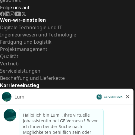
getroffen.
Folge uns auf
Wen-wir-einstellen
Digitale Technologie und IT
Ingenieurwesen und Technologie
Fertigung und Logistik
Projektmanagement
Qualität
Vertrieb
Serviceleistungen
Beschaffung und Lieferkette
Karriereeinstieg
Praktika
Einstiegspositionen
Alle Möglichkeiten
Schnelle Links
US-Gehalts­transparenz
Datenschutzhinweis für Kandidaten