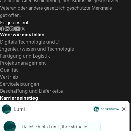
ausdruck, Alter, Behinderung, den Status als geschützter
Veteran oder andere gesetzlich geschützte Merkmale
getroffen.
Folge uns auf
Wen-wir-einstellen
Digitale Technologie und IT
Ingenieurwesen und Technologie
Fertigung und Logistik
Projektmanagement
Qualität
Vertrieb
Serviceleistungen
Beschaffung und Lieferkette
Karriereeinstieg
Praktika
Einstiegspositionen
Alle Möglichkeiten
Schnelle Links