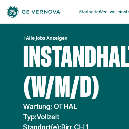
Zum
Inhalt
Startseite
Wen-wir-einst
springen
Alle Jobs Anzeigen
INSTANDHA
(W/M/D)
Wartung; OTHAL
Typ:
Vollzeit
Standort(e):
Birr CH 1