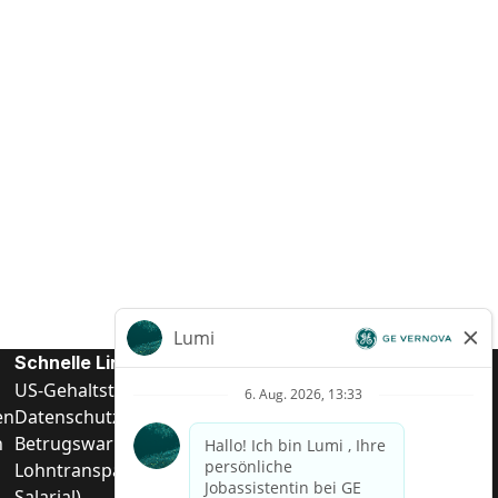
Schnelle Links
US-Gehalts­transparenz
en
Datenschutzhinweis für Kandidaten
n
Betrugswarnung
Lohntransparenz in Brasilien (Relatório de Transparência
Salarial)