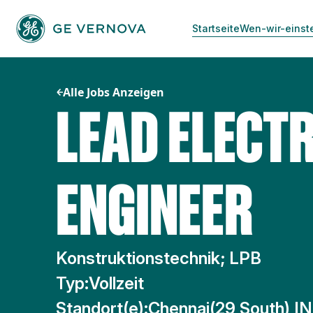
Zum
Inhalt
Startseite
Wen-wir-einst
springen
Alle Jobs Anzeigen
LEAD ELECT
ENGINEER
Konstruktionstechnik; LPB
Typ:
Vollzeit
Standort(e):
Chennai(29 South) IN