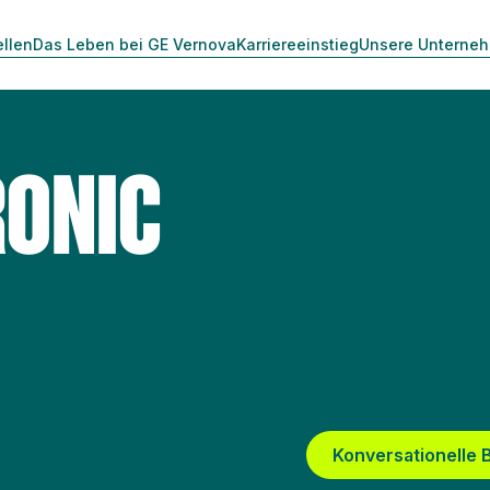
ellen
Das Leben bei GE Vernova
Karriereeinstieg
Unsere Unterne
RONIC
Konversationelle