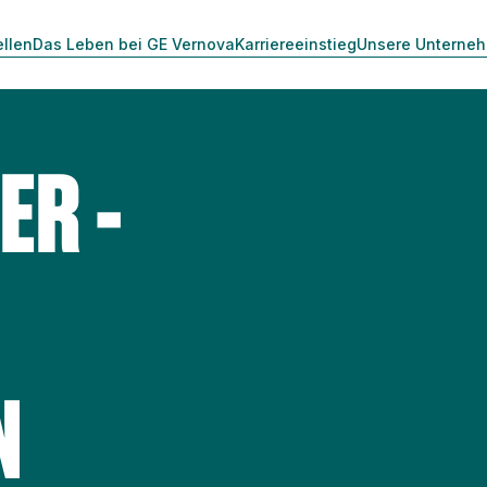
ellen
Das Leben bei GE Vernova
Karriereeinstieg
Unsere Unterne
ER -
N