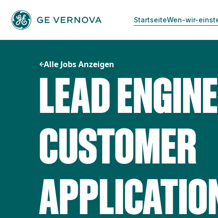
Zum
Inhalt
Startseite
Wen-wir-einst
springen
Alle Jobs Anzeigen
LEAD ENGINE
CUSTOMER
APPLICATIO