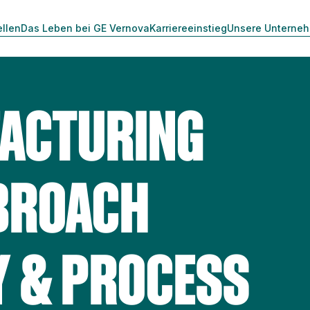
ellen
Das Leben bei GE Vernova
Karriereeinstieg
Unsere Unterne
FACTURING
 BROACH
 & PROCESS