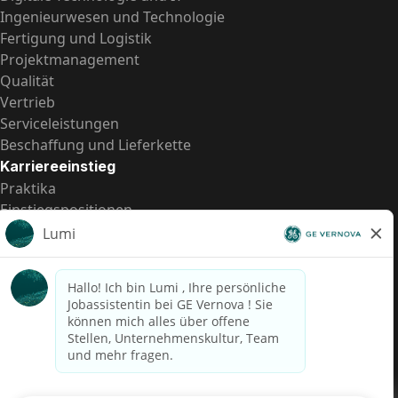
Ingenieurwesen und Technologie
Fertigung und Logistik
Projektmanagement
Qualität
Vertrieb
Serviceleistungen
Beschaffung und Lieferkette
Karriereeinstieg
Praktika
Einstiegspositionen
Alle Möglichkeiten
Schnelle Links
US-Gehalts­transparenz
Datenschutzhinweis für Kandidaten
Betrugswarnung
Lohntransparenz in Brasilien (Relatório de Transparência
Salarial)