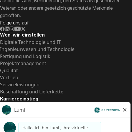
ausdruck, Alter, Behinderung, den Status als geschützter
Veteran oder andere gesetzlich geschützte Merkmale
getroffen.
Folge uns auf
Wen-wir-einstellen
Digitale Technologie und IT
Ingenieurwesen und Technologie
Fertigung und Logistik
Projektmanagement
Qualität
Vertrieb
Serviceleistungen
Beschaffung und Lieferkette
Karriereeinstieg
Praktika
Einstiegspositionen
Alle Möglichkeiten
Schnelle Links