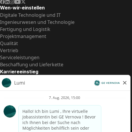
Wen-wir-einstellen
Digitale Technologie und IT
Ingenieurwesen und Technologie
Fertigung und Logistik
Projektmanagement
Qualität
Vertrieb
Serviceleistungen
Beschaffung und Lieferkette
Karriereeinstieg
Praktika
Einstiegspositionen
Alle Möglichkeiten
Schnelle Links
US-Gehalts­transparenz
Datenschutzhinweis für Kandidaten
Betrugswarnung
Lohntransparenz in Brasilien (Relatório de Transparência