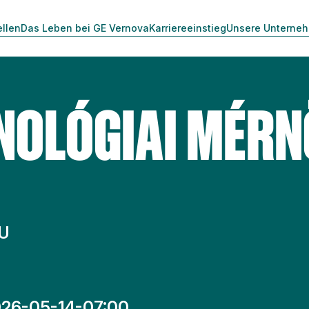
ellen
Das Leben bei GE Vernova
Karriereeinstieg
Unsere Unterne
NOLÓGIAI MÉRN
HU
26-05-14-07:00