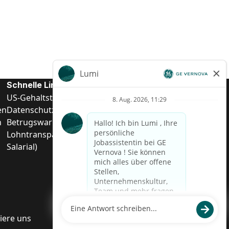
Schnelle Links
US-Gehalts­transparenz
en
Datenschutzhinweis für Kandidaten
n
Betrugswarnung
Lohntransparenz in Brasilien (Relatório de Transparência
Salarial)
iere uns