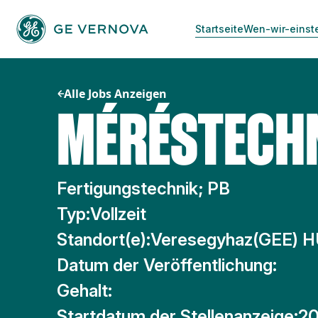
Zum
Inhalt
Startseite
Wen-wir-einst
springen
Alle Jobs Anzeigen
MÉRÉSTECH
Fertigungstechnik; PB
Typ:
Vollzeit
Standort(e):
Veresegyhaz(GEE) 
Datum der Veröffentlichung:
Gehalt:
Startdatum der Stellenanzeige:
20