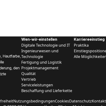
Wen-wir-einstellen
Karriereeinstieg
Digitale Technologie und IT
Praktika
Ingenieurwesen und
Einstiegsposition
, Hautfarbe,
Technologie
Alle Möglichkeite
Fertigung und Logistik
lle
Projektmanagement
nderung, den
Qualität
tzte
Vertrieb
Serviceleistungen
Beschaffung und Lieferkette
freiheit
Nutzungsbedingungen
Cookies
Datenschutz
Kontakt