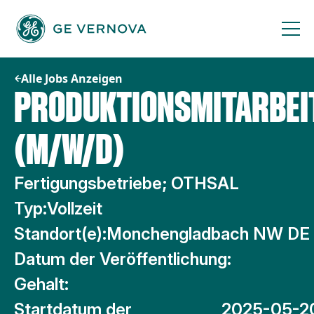
Zum
Inhalt
springen
Alle Jobs Anzeigen
PRODUKTIONSMITARBEI
(M/W/D)
Fertigungsbetriebe; OTHSAL
Typ:
Vollzeit
Standort(e):
Monchengladbach NW DE 
Datum der Veröffentlichung:
Gehalt:
Startdatum der
2025-05-2