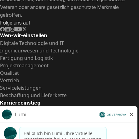
Veteran oder andere gesetzlich geschützte Merkmale
getroffen.
Folge uns auf
Wen-wir-einstellen
Digitale Technologie und IT
Ingenieurwesen und Technologie
Fertigung und Logistik
Projektmanagement
Qualität
Vertrieb
Serviceleistungen
Beschaffung und Lieferkette
Karriereeinstieg
Praktika
Einstiegspositionen
Alle Möglichkeiten
Schnelle Links