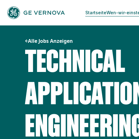
Zum
Inhalt
Startseite
Wen-wir-einst
springen
Alle Jobs Anzeigen
TECHNICAL
APPLICATIO
ENGINEERING