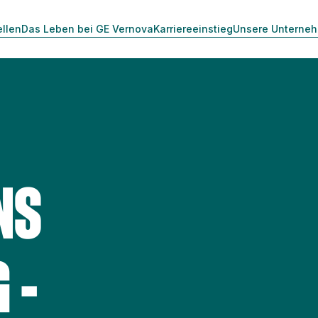
ellen
Das Leben bei GE Vernova
Karriereeinstieg
Unsere Unterne
NS
 -