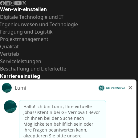
Wen-wir-einstellen
Digitale Technologie und IT
Ingenieurwesen und Technologie
Fertigung und Logistik
Projektmanagement
Qualität
Vertrieb
Serviceleistungen
Beschaffung und Lieferkette
Karriereeinstieg
Praktika
Einstiegspositionen
Alle Möglichkeiten
Schnelle Links
US-Gehalts­transparenz
Datenschutzhinweis für Kandidaten
Betrugswarnung
Lohntransparenz in Brasilien (Relatório de Transparência