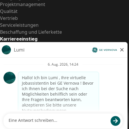
Projektmanagement
Qualität
Vertrieb
Serviceleistungen
Beschaffung und Lieferkette
Karriereeinstieg
Praktika
Einstiegspositionen
Alle Möglichkeiten
Schnelle Links
US-Gehalts­transparenz
Datenschutzhinweis für Kandidaten
Betrugswarnung
Lohntransparenz in Brasilien (Relatório de Transparência
Salarial)
Barrierefreiheit
Nutzungsbedingungen
Cookies
Datenschutz
Kontaktiere uns
© 2026 GE Vernova and/or its affiliates. All rights reserved.