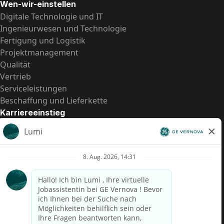
Wen-wir-einstellen
Digitale Technologie und IT
Ingenieurwesen und Technologie
Fertigung und Logistik
Projektmanagement
Qualität
Vertrieb
Serviceleistungen
Beschaffung und Lieferkette
Karriereeinstieg
Praktika
Einstiegspositionen
Alle Möglichkeiten
Schnelle Links
US-Gehalts­transparenz
Datenschutzhinweis für Kandidaten
Betrugswarnung
Lohntransparenz in Brasilien (Relatório de Transparência
Salarial)