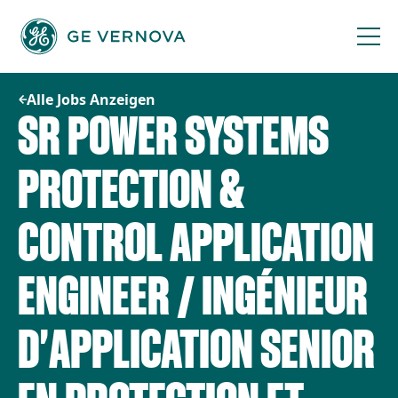
Zum
Inhalt
springen
Alle Jobs Anzeigen
SR POWER SYSTEMS
PROTECTION &
CONTROL APPLICATION
ENGINEER / INGÉNIEUR
D'APPLICATION SENIOR