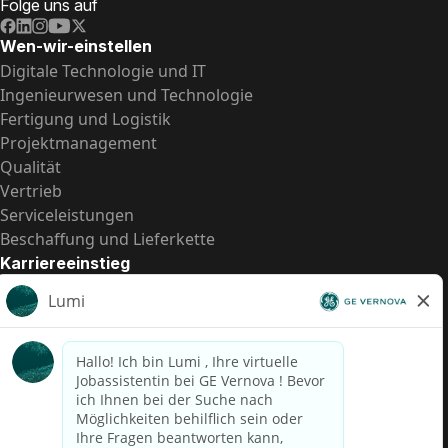
Folge uns auf
Wen-wir-einstellen
Digitale Technologie und IT
Ingenieurwesen und Technologie
Fertigung und Logistik
Projektmanagement
Qualität
Vertrieb
Serviceleistungen
Beschaffung und Lieferkette
Karriereeinstieg
Praktika
Einstiegspositionen
Alle Möglichkeiten
Schnelle Links
US-Gehalts­transparenz
Datenschutzhinweis für Kandidaten
Betrugswarnung