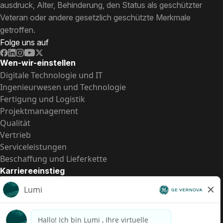
ausdruck, Alter, Behinderung, den Status als geschützter
Veteran oder andere gesetzlich geschützte Merkmale
getroffen.
Folge uns auf
Wen-wir-einstellen
Digitale Technologie und IT
Ingenieurwesen und Technologie
Fertigung und Logistik
Projektmanagement
Qualität
Vertrieb
Serviceleistungen
Beschaffung und Lieferkette
Karriereeinstieg
Praktika
Einstiegspositionen
Alle Möglichkeiten
Schnelle Links