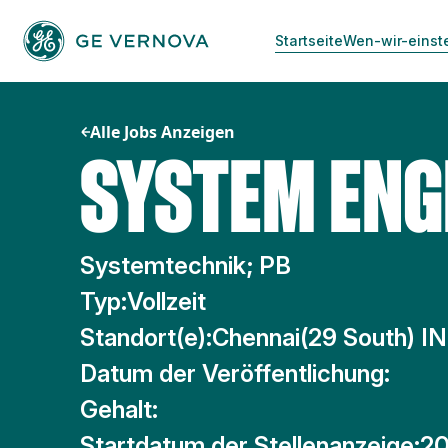
Zum
Inhalt
Startseite
Wen-wir-einst
springen
Alle Jobs Anzeigen
SYSTEM ENG
Systemtechnik; PB
Typ:
Vollzeit
Standort(e):
Chennai(29 South) IN
Datum der Veröffentlichung:
Gehalt:
Startdatum der Stellenanzeige:
20