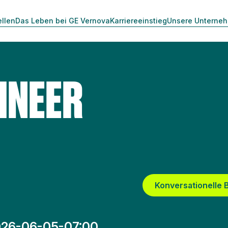
ellen
Das Leben bei GE Vernova
Karriereeinstieg
Unsere Unterne
INEER
Konversationelle
26-06-05-07:00