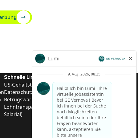
erbung
Schnelle Links
US-Gehalts­transparenz
en
Datenschutzhinweis für Kandidaten
n
Betrugswarnung
Lohntransparenz in Brasilien (Relatório de Transparência
Salarial)