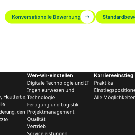
Konversationelle Bewerbung
Standardbew
Wen-wir-einstellen
Karriereeinstieg
Digitale Technologie und IT
Praktika
Ingenieurwesen und
Einstiegsposition
, Hautfarbe,
Technologie
Alle Möglichkeite
Fertigung und Logistik
lle
Projektmanagement
nderung, den
Qualität
tzte
Vertrieb
Serviceleistungen