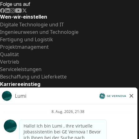
Folge uns auf
Wen-wir-einstellen
Digitale Technologie und IT
Ingenieurwesen und Technologie
Fertigung und Logistik
Projektmanagement
Qualität
Vertrieb
Serviceleistungen
Beschaffung und Lieferkette
Karriereeinstieg
Praktika
Einstiegspositionen
Alle Möglichkeiten
Schnelle Links
US-Gehalts­transparenz
Datenschutzhinweis für Kandidaten
Betrugswarnung