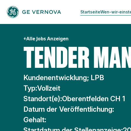
Zum
Inhalt
Startseite
Wen-wir-einst
springen
Alle Jobs Anzeigen
TENDER MAN
Kundenentwicklung; LPB
Typ:
Vollzeit
Standort(e):
Oberentfelden CH 1
Datum der Veröffentlichung:
Gehalt:
Startdatum der Stellenanzeige:
20