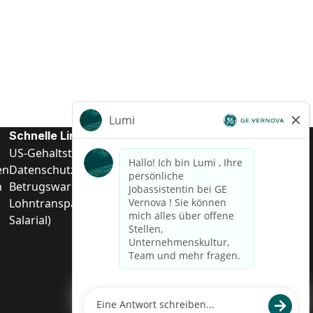
Schnelle Links
US-Gehalts­transparenz
en
Datenschutzhinweis für Kandidaten
n
Betrugswarnung
Lohntransparenz in Brasilien (Relatório de Transparência
Salarial)