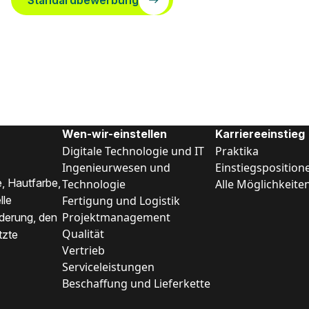
Standardbewerbung
Wen-wir-einstellen
Karriereeinstieg
Digitale Technologie und IT
Praktika
Ingenieurwesen und
Einstiegsposition
, Hautfarbe,
Technologie
Alle Möglichkeite
Fertigung und Logistik
lle
Projektmanagement
nderung, den
Qualität
tzte
Vertrieb
Serviceleistungen
Beschaffung und Lieferkette