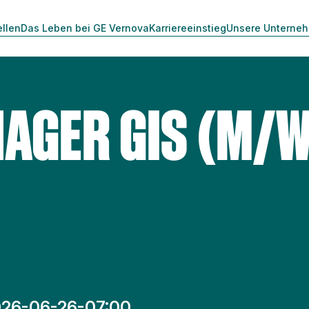
ellen
Das Leben bei GE Vernova
Karriereeinstieg
Unsere Unterne
AGER GIS (M/W
26-06-26-07:00