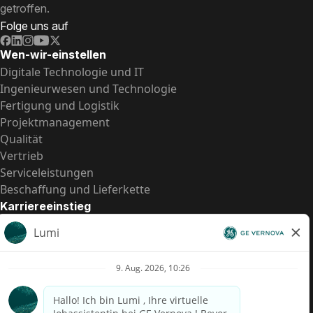
getroffen.
Folge uns auf
Wen-wir-einstellen
Digitale Technologie und IT
Ingenieurwesen und Technologie
Fertigung und Logistik
Projektmanagement
Qualität
Vertrieb
Serviceleistungen
Beschaffung und Lieferkette
Karriereeinstieg
Praktika
Einstiegspositionen
Alle Möglichkeiten
Schnelle Links
US-Gehalts­transparenz
Datenschutzhinweis für Kandidaten