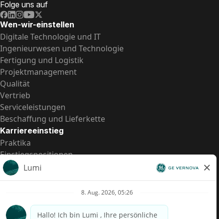
Folge uns auf
Wen-wir-einstellen
Digitale Technologie und IT
Ingenieurwesen und Technologie
Fertigung und Logistik
Projektmanagement
Qualität
Vertrieb
Serviceleistungen
Beschaffung und Lieferkette
Karriereeinstieg
Praktika
Einstiegspositionen
Alle Möglichkeiten
Schnelle Links
US-Gehalts­transparenz
Datenschutzhinweis für Kandidaten
Betrugswarnung