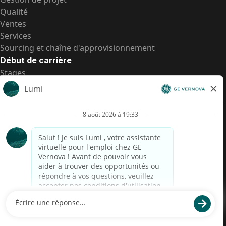
Qualité
Ventes
Services
Sourcing et chaîne d'approvisionnement
Début de carrière
Stages
Postes de d’entrée
Toutes les opportunités
Postes de d’entrée
Transparence salariale US
Avis de confidentialité de candidat
Alerte fraude
Transparence salariale au Brésil (Relatório de
Transparência Salarial)
Accessibilité
Conditions d’utilisation
Cookies
Confidentialité
Nous contacter
© 2026 GE Vernova and/or its affiliates. All rights reserved.