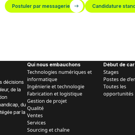
Postuler par messagerie
Candidature stan
Qui nous embauchons
Début de car
Technologies numériques et
Stages
informatique
Postes de d’e
s décisions
Ingénierie et technologie
Toutes les
eur, de la
Fabrication et logistique
opportunités
tion
Gestion de projet
 handicap, du
Qualité
tégée par la
Ventes
Services
Sourcing et chaîne