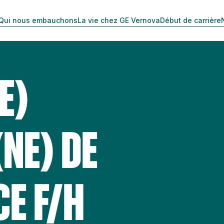
Qui nous embauchons
La vie chez GE Vernova
Début de carrière
E)
NE) DE
E F/H