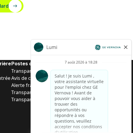
dard
rière
Postes de d’entrée
Transparence salariale US
ntrée
Avis de confidentialité de candidat
Alerte fraude
Transparence salariale au Brésil (Relatório de
Transparência Salarial)