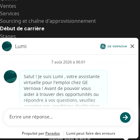
Ventes
Services
Sourcing et chaîne d'approvisionnement
Début de carrière
Stages
Postes de d’entrée
Toutes les opportunités
Postes de d’entrée
Transparence salariale US
Avis de confidentialité de candidat
Alerte fraude
Transparence salariale au Brésil (Relatório de
Transparência Salarial)
Accessibilité
Conditions d’utilisation
Cookies
Confidentialité
Nous contacter
© 2026 GE Vernova and/or its affiliates. All rights reserved.
GE est une marque déposée de General Electric Company et est
utilisée sous licence.