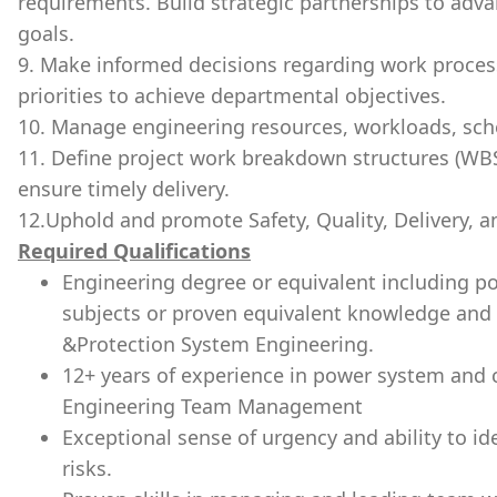
requirements. Build strategic partnerships to adv
goals.
9. Make informed decisions regarding work process
priorities to achieve departmental objectives.
10. Manage engineering resources, workloads, sch
11. Define project work breakdown structures (WBS)
ensure timely delivery.
12.Uphold and promote Safety, Quality, Delivery, a
Required Qualifications
Engineering degree or equivalent including p
subjects or proven equivalent knowledge and
&Protection System Engineering.
12+ years of experience in power system and 
Engineering Team Management
Exceptional sense of urgency and ability to i
risks.