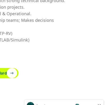
ith strong technical background.
ion projects.
l & Operational.
ship teams; Makes decisions
TP-RV)
TLAB/Simulink)
dard