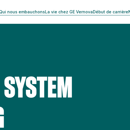
Qui nous embauchons
La vie chez GE Vernova
Début de carrière
 SYSTEM
G