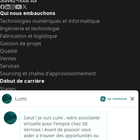
Suivez-nous sur
Qui nous embauchons
Technologies numériques et informatique
Ingénierie et technologie
Fabrication et logistique
Gestion de projet
Qualité
Ventes
Services
Sourcing et chaîne d'approvisionnement
Début de carrière
Stages
Postes de d’entrée
Toutes les opportunités
Postes de d’entrée
Transparence salariale US
Avis de confidentialité de candidat
Alerte fraude