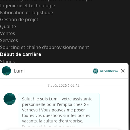
Ingénierie et technologie
Fabrication et logistique
Gestion de projet
Qualité
Ventes
Services
Sourcing et chaîne d'approvisionnement
Début de carrière
Stages
Postes de d’entrée
Toutes les opportunités
Postes de d’entrée
Transparence salariale US
Avis de confidentialité de candidat
Alerte fraude
Transparence salariale au Brésil (Relatório de
Transparência Salarial)