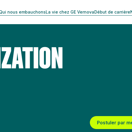
Qui nous embauchons
La vie chez GE Vernova
Début de carrière
IZATION
Postuler par m