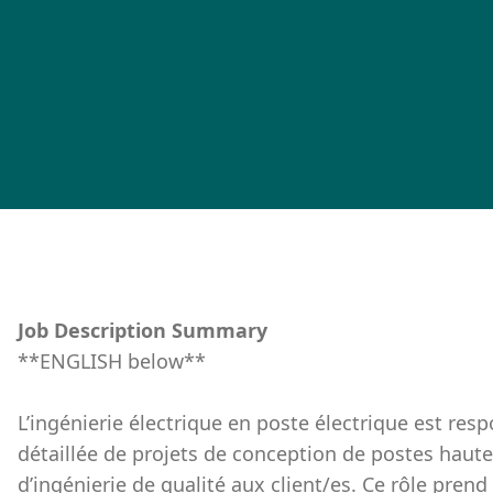
Job Description Summary
**ENGLISH below**
L’ingénierie électrique en poste électrique est res
détaillée de projets de conception de postes haute 
d’ingénierie de qualité aux client/es. Ce rôle pren