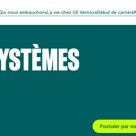
Qui nous embauchons
La vie chez GE Vernova
Début de carrière
SYSTÈMES
Postuler par m