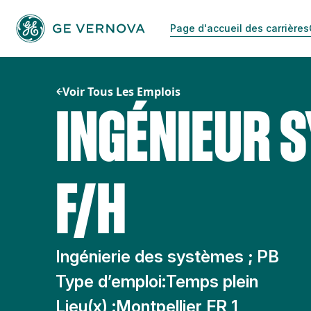
Passer
au
Page d'accueil des carrières
contenu
Voir Tous Les Emplois
INGÉNIEUR 
F/H
Ingénierie des systèmes ; PB
Type d’emploi:
Temps plein
Lieu(x) :
Montpellier FR 1