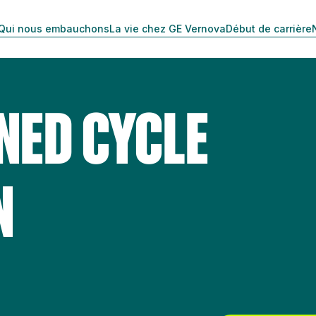
Qui nous embauchons
La vie chez GE Vernova
Début de carrière
NED CYCLE
N