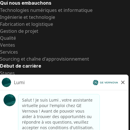
Qui nous embauchons
Technologies numériques et informatique
Ingénierie et technologie
Fabrication et logistique
Gestion de projet
Qualité
Ventes
Services
Sourcing et chaîne d'approvisionnement
Début de carrière
Stages
Postes de d’entrée
Toutes les opportunités
Postes de d’entrée
Transparence salariale US
Avis de confidentialité de candidat
Alerte fraude
Transparence salariale au Brésil (Relatório de
Transparência Salarial)