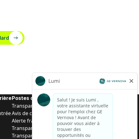
dard
rière
Postes de d’entrée
Transparence salariale US
ntrée
Avis de confidentialité de candidat
Alerte fraude
Transparence salariale au Brésil (Relatório de
Transparência Salarial)