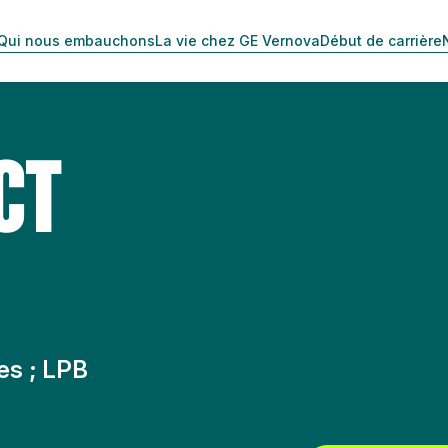
Qui nous embauchons
La vie chez GE Vernova
Début de carrière
CT
res ; LPB