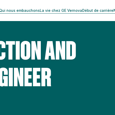
Qui nous embauchons
La vie chez GE Vernova
Début de carrière
CTION AND
GINEER