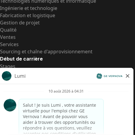
Technologies numériques et informatique
Ingénierie et technologie
Fabrication et logistique
Gestion de projet
Qualité
Ventes
Services
Sourcing et chaîne d'approvisionnement
Début de carrière
Stages
Postes de d’entrée
Toutes les opportunités
Postes de d’entrée
Transparence salariale US
Avis de confidentialité de candidat
Alerte fraude
Transparence salariale au Brésil (Relatório de
Transparência Salarial)