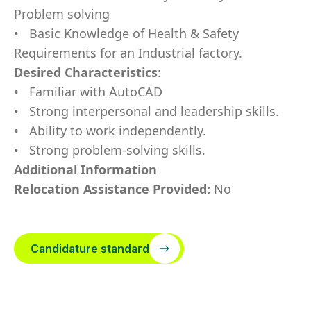
P
r
o
b
l
e
m s
o
l
v
i
n
g
• Basic K
n
o
w
l
ed
g
e
o
f Health & S
a
fe
t
y
R
eq
u
ir
e
m
ents f
o
r an I
ndu
strial fac
t
o
ry.
Des
ir
e
d
C
ha
r
a
c
t
e
r
i
st
i
c
s
:
• F
a
m
iliar
w
i
th A
u
t
o
C
A
D
• Str
o
n
g inter
p
ers
o
n
al and l
e
a
d
ersh
i
p s
k
ills.
• A
b
ility
t
o
w
o
rk in
d
epen
d
e
n
tl
y
.
• Str
o
n
g pro
b
l
e
m
-
s
o
l
v
i
n
g s
k
i
l
ls.
Additional Information
Relocation Assistance Provided:
No
Candidature standard