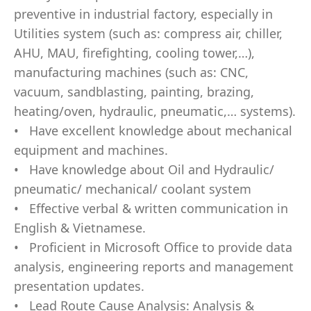
pr
e
v
e
n
ti
v
e in in
du
strial fac
t
o
ry,
e
s
p
ecial
l
y in
Util
i
ties s
y
st
e
m
(
such a
s
:
c
o
m
p
ress ai
r
, c
h
i
l
ler,
A
H
U,
M
A
U
, fire
f
gh
ti
ng
, c
o
o
l
in
g
t
o
w
e
r
,
…
),
m
a
nu
factur
in
g
m
ac
h
i
n
es
(
such a
s
: CN
C
,
v
a
cu
u
m
, san
db
lasti
ng
,
p
ai
n
t
i
ng
, bra
z
i
ng
,
heatin
g
/
o
v
en,
h
y
d
ra
u
lic,
pn
eu
m
atic
,
… s
y
s
t
e
m
s).
•
H
a
v
e e
x
c
ellent kn
o
wled
g
e a
b
o
u
t
m
echa
n
ical
e
qu
i
pm
e
n
t a
n
d
m
a
ch
in
es.
•
H
a
v
e kn
o
wled
g
e a
b
o
u
t Oil a
n
d Hydra
u
lic/
p
n
e
u
m
ati
c
/
m
echa
n
ica
l
/
c
o
o
la
n
t
s
y
s
te
m
• Effec
t
i
v
e
v
erb
a
l & writ
t
en
c
o
m
m
un
icat
i
o
n in
En
g
lish & V
i
e
t
n
a
m
es
e
.
•
P
r
o
f
cient in
M
ic
r
o
s
o
ft Off
ce
t
o p
r
ov
i
d
e data
an
a
l
y
si
s
, en
g
i
n
e
e
ri
n
g r
e
p
o
rts and
m
a
n
a
g
e
m
e
n
t
p
res
e
n
tat
i
o
n u
pd
at
e
s.
•
L
ead
R
o
u
te Cause A
n
alysi
s
: A
n
alysis &