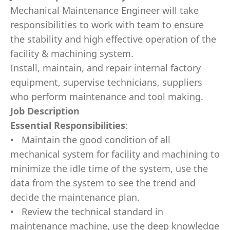
Mechanical Maintenance Engineer will take
responsibilities to work with team to ensure
the stability and high effective operation of the
facility & machining system.
Install, maintain, and repair internal factory
equipment, supervise technicians, suppliers
who perform maintenance and tool making.
Job Description
E
s
s
en
t
i
a
l
R
e
s
pon
s
i
bi
li
t
i
e
s
:
•
M
ai
n
tain
t
h
e g
o
o
d
c
o
nd
iti
o
n
o
f all
m
echa
n
ical
s
y
st
e
m f
o
r facil
i
ty and
m
ac
h
i
n
i
n
g
t
o
m
i
n
i
m
i
z
e
t
h
e i
d
l
e ti
m
e
o
f
t
h
e s
y
s
t
e
m
, use
t
h
e
data f
r
o
m
t
h
e s
y
s
te
m
t
o
se
e the trend and
d
e
ci
d
e t
h
e
m
ai
n
t
e
n
a
n
c
e
p
la
n
.
• Re
v
i
ew the
t
ech
n
ical
s
tan
d
ard in
m
ai
n
t
ena
n
ce
m
ac
h
i
n
e,
u
se the d
e
ep k
n
o
w
l
ed
g
e