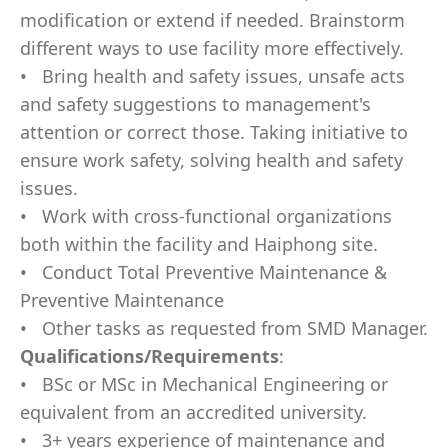
m
o
d
if
c
a
ti
o
n
o
r
e
x
t
end if ne
e
d
ed.
B
ra
in
s
t
o
r
m
di
f
fe
r
ent wa
y
s
t
o use faci
l
ity
m
o
re effe
c
ti
v
el
y
.
• Bri
n
g health a
n
d saf
e
ty iss
u
es,
un
safe ac
t
s
and saf
e
ty
s
ugg
es
t
i
o
n
s to
m
a
n
a
g
e
m
en
t
'
s
a
t
t
e
n
t
i
o
n
o
r c
o
rr
e
ct t
h
o
se.
T
aki
n
g in
i
ti
at
ive to
ens
u
re wo
r
k sa
f
e
t
y
,
s
o
lving hea
l
th a
n
d saf
e
ty
is
s
u
es.
• W
o
rk
w
ith c
r
o
s
s
-f
un
ct
i
o
n
al
o
r
g
a
n
i
z
ati
o
n
s
b
o
th wit
h
in the facili
t
y and Ha
iph
o
n
g s
i
t
e
.
• C
o
ndu
ct
T
o
tal
P
r
e
v
enti
v
e
M
ai
n
t
e
n
a
n
c
e &
P
r
e
v
enti
v
e
M
ai
n
t
e
n
a
n
c
e
• Ot
h
er
t
asks
a
s r
e
qu
e
st
e
d f
r
o
m S
M
D
M
a
n
a
g
er.
Q
ua
li
f
c
a
t
i
on
s
/
Re
qui
r
e
m
e
n
t
s
:
• B
S
c
o
r
M
Sc in
M
echa
n
ical
E
ng
i
n
e
e
ri
n
g
o
r
eq
u
ivalent f
r
o
m an acc
r
ed
i
t
e
d u
n
i
v
ers
it
y
.
•
3
+
y
ears
e
xp
e
rie
n
ce
o
f
m
a
i
n
t
e
n
a
n
ce a
n
d