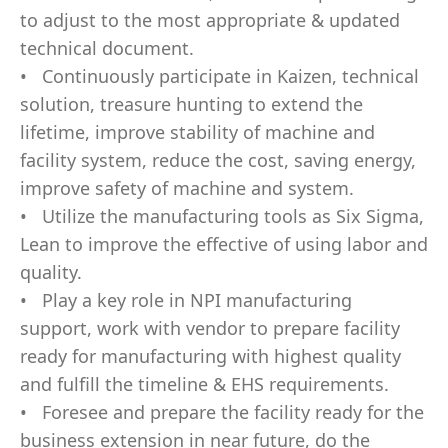
to adj
u
st
t
o
t
h
e
m
o
st a
pp
r
o
p
ri
a
te &
upd
at
e
d
t
ech
n
ical
d
o
c
u
m
ent.
• C
o
n
ti
nu
o
u
s
l
y partic
ip
a
te in
K
ai
z
en,
t
ech
n
ical
s
o
l
u
t
i
o
n
, treasure h
un
ti
n
g to e
x
t
end the
life
t
i
m
e
, i
m
p
r
o
v
e s
t
a
b
ili
t
y
o
f
m
ac
h
i
n
e a
n
d
facili
t
y
s
y
st
e
m
, r
e
du
c
e the c
o
s
t, s
a
v
i
n
g
e
n
ergy,
i
m
p
r
o
v
e safe
t
y
o
f
m
ac
h
i
n
e a
n
d s
y
s
t
e
m
.
• Utili
z
e the
m
a
nu
fa
c
tur
in
g
t
oo
ls as S
i
x Si
g
m
a,
L
ean
t
o
i
m
p
r
o
v
e
t
h
e effe
c
ti
v
e
o
f us
i
n
g la
b
o
r and
q
u
al
i
t
y
.
•
P
lay a
k
ey
r
o
le in
N
P
I
m
a
n
u
factur
in
g
su
pp
o
rt,
w
o
rk wi
t
h
v
en
d
o
r
t
o pre
p
a
r
e faci
l
i
t
y
r
e
a
d
y
f
o
r
m
a
nu
factur
in
g
w
i
th h
igh
e
s
t
qu
al
i
ty
and fu
l
fi
l
l the
t
i
m
e
li
n
e & EHS
r
eq
u
ir
e
m
ents.
• Fores
e
e a
n
d pre
p
a
r
e t
h
e f
a
cil
i
ty
r
eady
f
o
r the
b
u
si
n
ess
e
x
t
ension in
n
ear futu
r
e
,
d
o
t
h
e