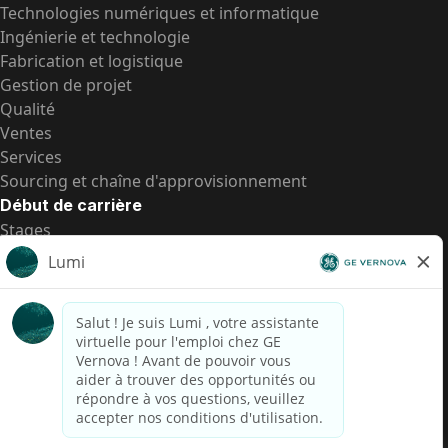
Technologies numériques et informatique
Ingénierie et technologie
Fabrication et logistique
Gestion de projet
Qualité
Ventes
Services
Sourcing et chaîne d'approvisionnement
Début de carrière
Stages
Postes de d’entrée
Toutes les opportunités
Postes de d’entrée
Transparence salariale US
Avis de confidentialité de candidat
Alerte fraude
Transparence salariale au Brésil (Relatório de
Transparência Salarial)